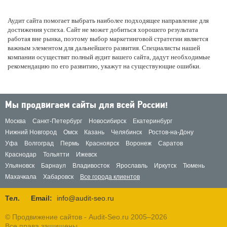
Аудит сайта помогает выбрать наиболее подходящее направление для
достижения успеха. Сайт не может добиться хорошего результата
работая вне рынка, поэтому выбор маркетинговой стратегии является
важным элементом для дальнейшего развития. Специалисты нашей
компании осуществят полный аудит вашего сайта, дадут необходимые
рекомендацию по его развитию, укажут на существующие ошибки.
Мы продвигаем сайты для всей России!
Москва
Санкт-Петербург
Новосибирск
Екатеринбург
Нижний Новгород
Омск
Казань
Челябинск
Ростов-на-Дону
Уфа
Волгоград
Пермь
Красноярск
Воронеж
Саратов
Краснодар
Тольятти
Ижевск
Ульяновск
Барнаул
Владивосток
Ярославль
Иркутск
Тюмень
Махачкала
Хабаровск
Все города клиентов
Тел.
Email:
info@audit-seo.ru
© Продвижение сайтов - Audit-Seo.ru 2005–2026
Все права защищены.