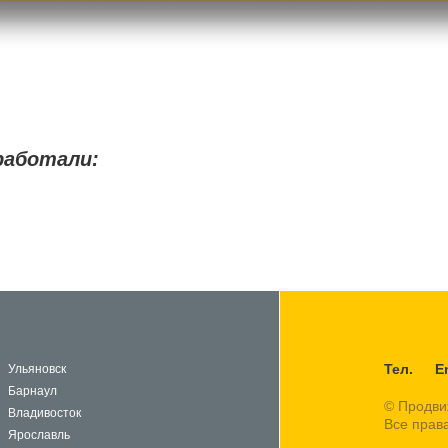
работали:
Тел.
E
Ульяновск
Барнаул
© Продви
Владивосток
Все прав
Ярославль