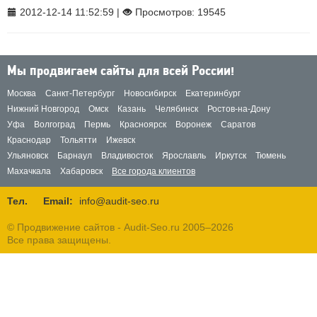
2012-12-14 11:52:59 |
Просмотров: 19545
Мы продвигаем сайты для всей России!
Москва
Санкт-Петербург
Новосибирск
Екатеринбург
Нижний Новгород
Омск
Казань
Челябинск
Ростов-на-Дону
Уфа
Волгоград
Пермь
Красноярск
Воронеж
Саратов
Краснодар
Тольятти
Ижевск
Ульяновск
Барнаул
Владивосток
Ярославль
Иркутск
Тюмень
Махачкала
Хабаровск
Все города клиентов
Тел.
Email:
info@audit-seo.ru
© Продвижение сайтов - Audit-Seo.ru 2005–2026
Все права защищены.